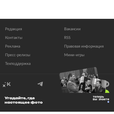
Редакция
Вакансии
Контакты
RSS
Реклама
Правовая информация
Пресс-релизы
Мини-игры
Техподдержка
18
+
Угадайте, где
настоящее фото
© 1999–2026 Все права защищены.
ООО «Лента.Ру»