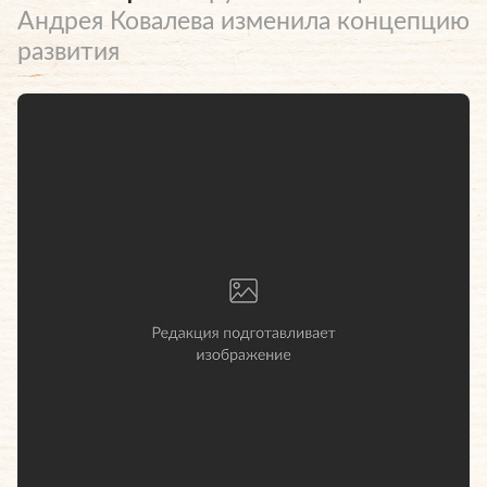
Андрея Ковалева изменила концепцию
развития