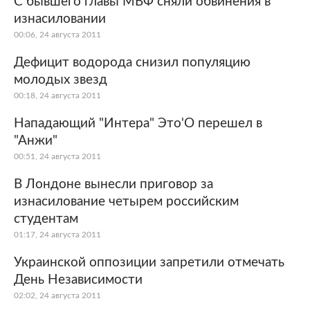
С бывшего главы МВФ сняли обвинения в
изнасиловании
Мир
Бывший СССР
00:06, 24 августа 2011
Экономика
Силовые структуры
Дефицит водорода снизил популяцию
молодых звезд
Наука и техника
Спорт
00:18, 24 августа 2011
Культура
Интернет и СМИ
Нападающий "Интера" Это'О перешел в
"Анжи"
Ценности
Путешествия
00:51, 24 августа 2011
Из жизни
Среда обитания
В Лондоне вынесли приговор за
изнасилование четырем российским
Забота о себе
Авто
студентам
01:17, 24 августа 2011
Украинской оппозиции запретили отмечать
День Независимости
02:02, 24 августа 2011