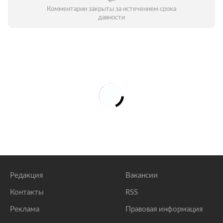
Комментарии закрыты за истечением срока
давности
Редакция
Вакансии
Контакты
RSS
Реклама
Правовая информация