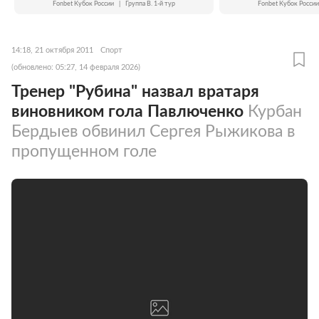
Fonbet Кубок России
|
Группа B. 1-й тур
Fonbet Кубок России
14:18, 21 октября 2011
Спорт
(обновлено: 05:27, 14 февраля 2026)
Тренер "Рубина" назвал вратаря
виновником гола Павлюченко
Курбан
Бердыев обвинил Сергея Рыжикова в
пропущенном голе