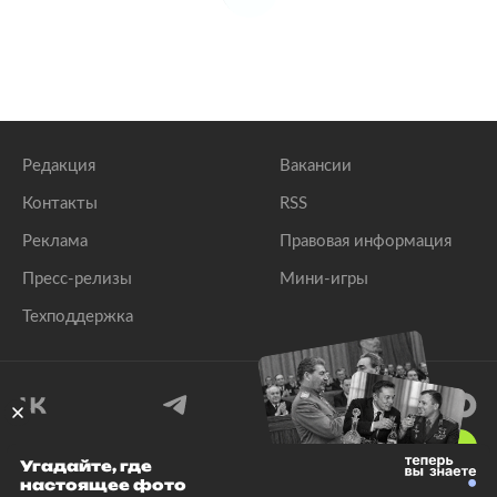
Редакция
Вакансии
Контакты
RSS
Реклама
Правовая информация
Пресс-релизы
Мини-игры
Техподдержка
18
+
Угадайте, где
настоящее фото
© 1999–2026 Все права защищены.
ООО «Лента.Ру»