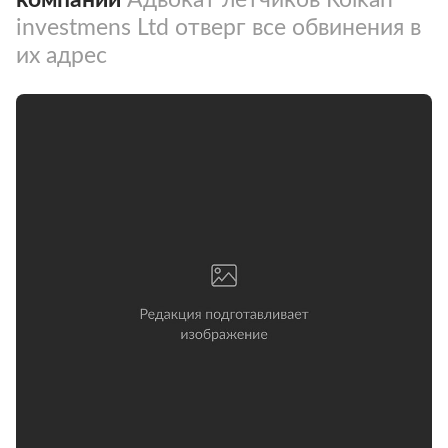
investmens Ltd отверг все обвинения в
их адрес