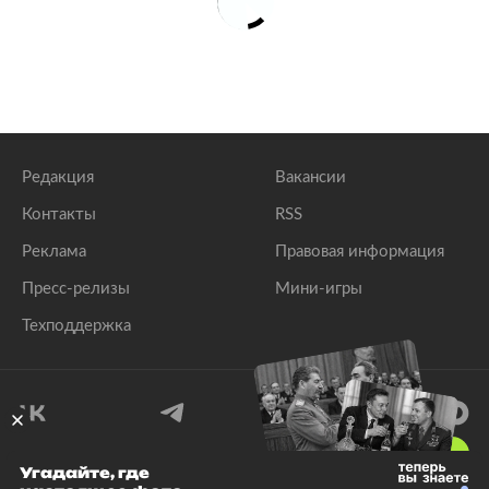
Редакция
Вакансии
Контакты
RSS
Реклама
Правовая информация
Пресс-релизы
Мини-игры
Техподдержка
18
+
Угадайте, где
© 1999–2026 Все права защищены.