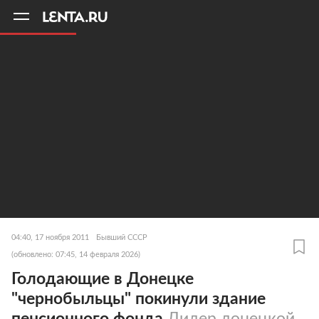
11
A
04:40, 17 ноября 2011
Бывший СССР
(обновлено: 07:45, 14 февраля 2026)
Голодающие в Донецке
"чернобыльцы" покинули здание
пенсионного фонда
Лидер донецкой