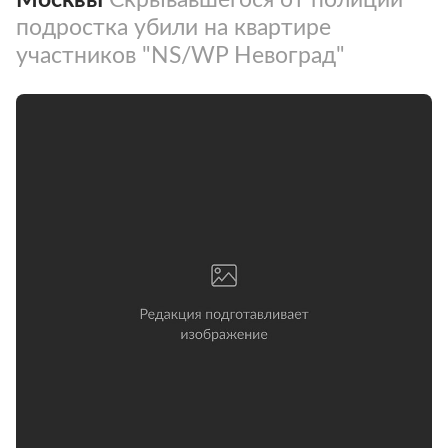
подростка убили на квартире
участников "NS/WP Невоград"