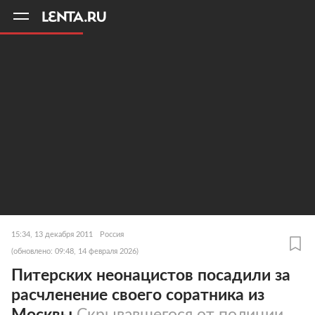
11
A
15:34, 13 декабря 2011
Россия
(обновлено: 09:48, 14 февраля 2026)
Питерских неонацистов посадили за
расчленение своего соратника из
Москвы
Скрывавшегося от полиции