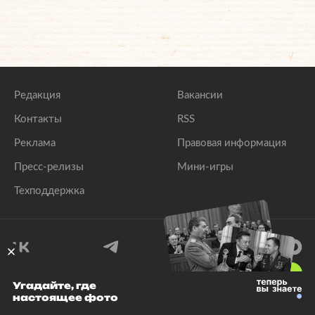
Редакция
Вакансии
Контакты
RSS
Реклама
Правовая информация
Пресс-релизы
Мини-игры
Техподдержка
18
+
Угадайте, где
настоящее фото
© 1999–2026 Все права защищены.
ООО «Лента.Ру»