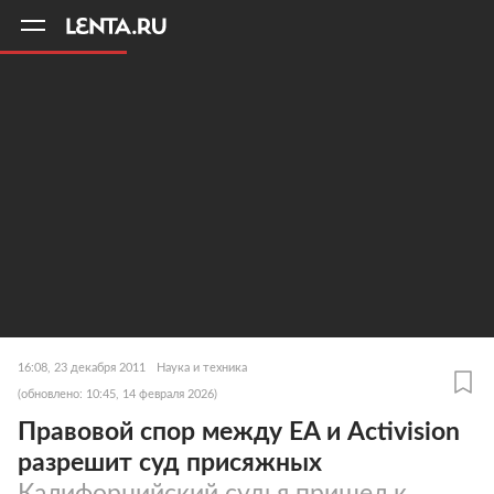
11
A
16:08, 23 декабря 2011
Наука и техника
(обновлено: 10:45, 14 февраля 2026)
Правовой спор между EA и Activision
разрешит суд присяжных
Калифорнийский судья пришел к