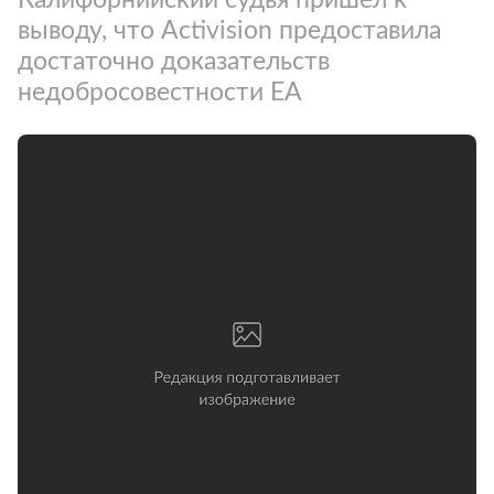
выводу, что Activision предоставила
достаточно доказательств
недобросовестности EA