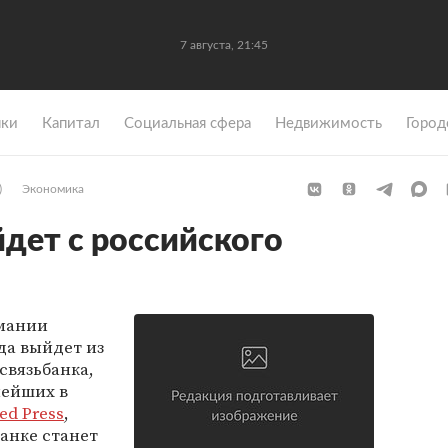
7 августа, 21:45
ки
Капитал
Социальная сфера
Недвижимость
Город
)
Экономика
дет с российского
рмании
да выйдет из
связьбанка,
нейших в
ed Press
,
анке станет