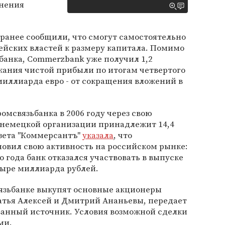
лнения
ранее сообщили, что смогут самостоятельно
ейских властей к размеру капитала. Помимо
банка, Commerzbank уже получил 1,2
жания чистой прибыли по итогам четвертого
 миллиарда евро - от сокращения вложений в
мсвязьбанка в 2006 году через свою
 немецкой организации принадлежит 14,4
азета "Коммерсантъ"
указала
, что
овил свою активность на российском рынке:
о года банк отказался участвовать в выпуске
тыре миллиарда рублей.
язьбанке выкупят основные акционеры
атья Алексей и Дмитрий Ананьевы, передает
ванный источник. Условия возможной сделки
ми.