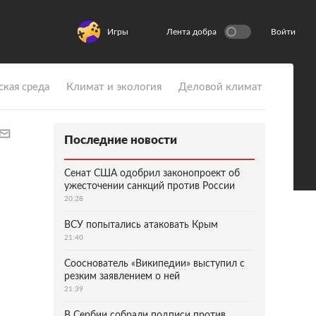
Игры
Лента добра
Войти
ская среда
Климат и экология
Деловой климат
Последние новости
Сенат США одобрил законопроект об
ужесточении санкций против России
20:28
ВСУ попытались атаковать Крым
21:40
Сооснователь «Википедии» выступил с
резким заявлением о ней
21:39
В Сербии собрали подписи против