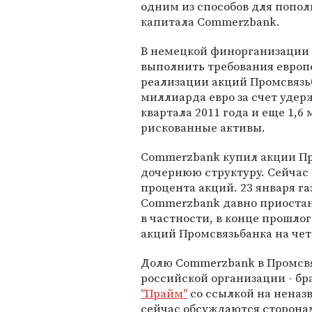
одним из способов для попо
капитала Commerzbank.
В немецкой финорганизации 
выполнить требования европ
реализации акций Промсвязь
миллиарда евро за счет удер
квартала 2011 года и еще 1,6
рискованные активы.
Commerzbank купил акции Про
дочернюю структуру. Сейчас
процента акций. 23 января г
Commerzbank давно приостан
в частности, в конце прошлог
акций Промсвязьбанка на че
Долю Commerzbank в Промсв
российской организации - бр
"Прайм"
со ссылкой на неназ
сейчас обсуждаются сторона