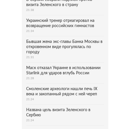
визита Зеленского в страну
21:38
Украинский тренер отреагировал на
возвращение российских гимнастов
21:34
Бывшая жена экс-главы Банка Москвы в
откровенном виде прогулялась по
городу
21:31
Маск отказал Украине в использовании
Starlink для ударов вглубь России
21:28
Смоленские археологи нашли печь IX
века и закопанный рядом с ней череп
21:24
Названа цель визита Зеленского в
Сербию
21:24