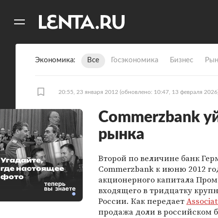
11
A
Экономика
Все
Госэкономика
Бизнес
Рын
20:55, 23 января 2012
(обновлено: 10:47, 13 февраля 2026
Commerzbank уй
рынка
Второй по величине банк Ге
Угадайте,
Commerzbank к июню 2012 го
где настоящее
фото
акционерного капитала Пром
входящего в тридцатку круп
России. Как передает
Associat
продажа доли в российском б