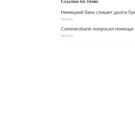
Ссылки по теме
Немецкий банк спишет долги Гр
lenta.ru
Commerzbank попросил помощи у
lenta.ru