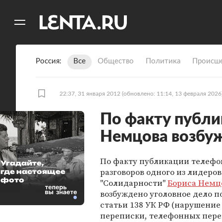
11
A
Россия
Все
Общество
Политика
Происше
22:37, 31 января 2012
(обновлено: 11:14, 13 февраля 2026
По факту публи
Немцова возбу
По факту публикации телеф
Угадайте,
разговоров одного из лидеров
где настоящее
фото
"Солидарности"
Бориса Немц
возбуждено уголовное дело по
статьи 138 УК РФ (нарушение
переписки, телефонных перег