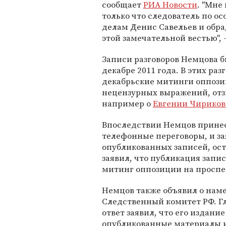
сообщает
РИА Новости
. "Мне
только что следователь по о
делам Денис Савельев и обр
этой замечательной вестью", 
Записи разговоров Немцова б
декабре 2011 года. В этих ра
декабрьские митинги оппози
нецензурных выражений, отз
например о
Евгении Чириков
Впоследствии Немцов принес 
телефонные переговоры, и за
опубликованных записей, ос
заявил, что публикация запис
митинг оппозиции на проспек
Немцов также объявил о намер
Следственный комитет РФ. Гл
ответ заявил, что его издание
опубликованные материалы и г