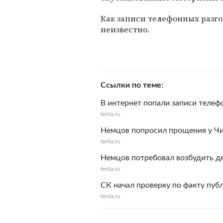
Как записи телефонных разго
неизвестно.
Ссылки по теме
В интернет попали записи теле
lenta.ru
Немцов попросил прощения у Ч
lenta.ru
Немцов потребовал возбудить де
lenta.ru
СК начал проверку по факту пу
lenta.ru