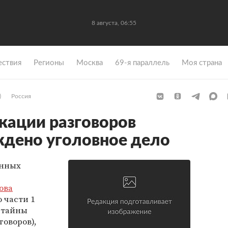
8 августа, 06:55
ствия
Регионы
Москва
69-я параллель
Моя страна
)
Россия
кации разговоров
ждено уголовное дело
онных
ова
 части 1
 тайны
оворов),