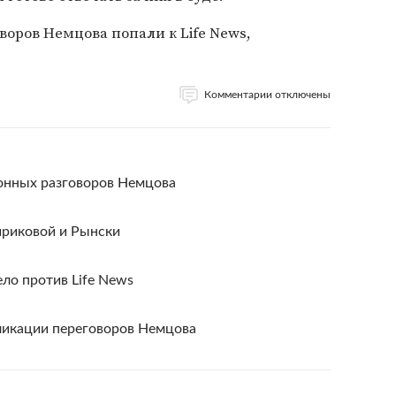
воров Немцова попали к Life News,
Комментарии отключены
фонных разговоров Немцова
ириковой и Рынски
ло против Life News
бликации переговоров Немцова