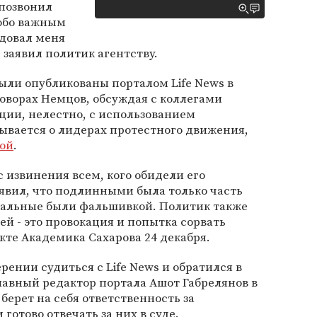
 позвонил
собо важным
адовал меня
- заявил политик агентству.
ыли опубликованы порталом Life News в
зговорах Немцов, обсуждая с коллегами
ции, нелестно, с использованием
ывается о лидерах протестного движения,
ой
.
извинения всем, кого обидели его
явил, что подлинными была только часть
тальные были фальшивкой. Политик также
ей - это провокация и попытка сорвать
те Академика Сахарова 24 декабря.
ении судиться с Life News и обратился в
авный редактор портала Ашот Габрелянов в
 берет на себя ответственность за
отово отвечать за них в суде.