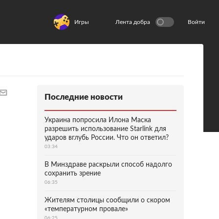
Игры
Лента добра
Войти
Последние новости
Украина попросила Илона Маска
разрешить использование Starlink для
ударов вглубь России. Что он ответил?
03:34
В Минздраве раскрыли способ надолго
сохранить зрение
06:35
Жителям столицы сообщили о скором
«температурном провале»
06:25