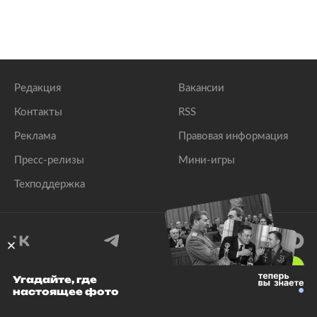
Редакция
Вакансии
Контакты
RSS
Реклама
Правовая информация
Пресс-релизы
Мини-игры
Техподдержка
18
+
Угадайте, где
настоящее фото
© 1999–2026 Все права защищены.
ООО «Лента.Ру»