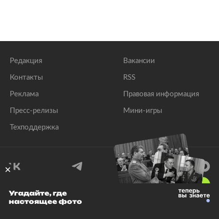
Редакция
Вакансии
Контакты
RSS
Реклама
Правовая информация
Пресс-релизы
Мини-игры
Техподдержка
18
+
Угадайте, где
настоящее фото
© 1999–2026 Все права защищены.
ООО «Лента.Ру»