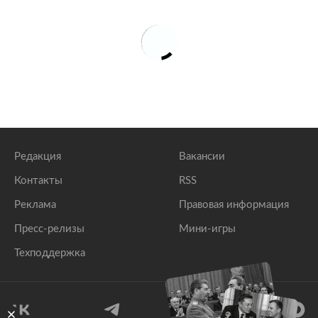
Редакция
Вакансии
Контакты
RSS
Реклама
Правовая информация
Пресс-релизы
Мини-игры
Техподдержка