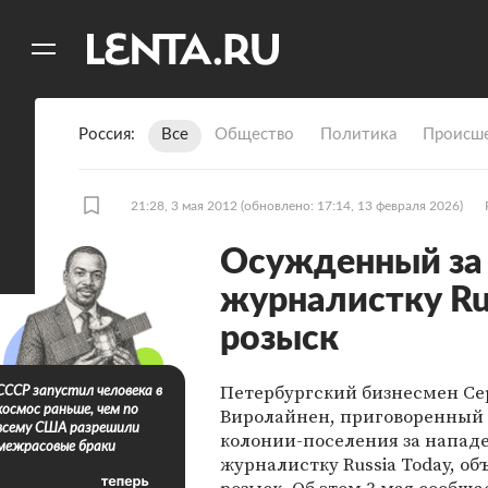
11
A
Россия
Все
Общество
Политика
Происше
21:28, 3 мая 2012
(обновлено: 17:14, 13 февраля 2026)
Осужденный за 
журналистку Rus
розыск
Петербургский бизнесмен Се
СССР запустил человека в
космос раньше, чем по
Виролайнен, приговоренный 
всему США разрешили
колонии-поселения за напад
межрасовые браки
журналистку Russia Today, об