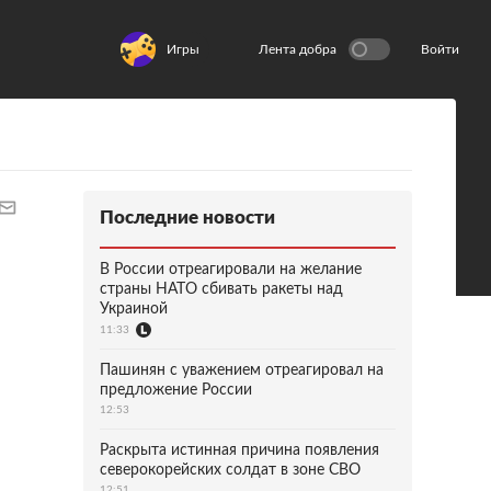
Игры
Лента добра
Войти
Последние новости
В России отреагировали на желание
страны НАТО сбивать ракеты над
Украиной
11:33
Пашинян с уважением отреагировал на
предложение России
12:53
Раскрыта истинная причина появления
северокорейских солдат в зоне СВО
12:51