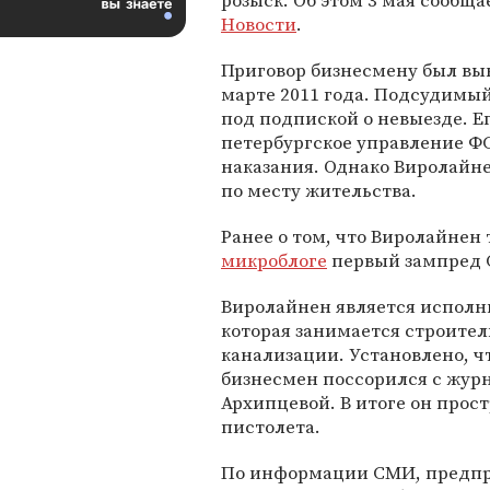
розыск. Об этом 3 мая сообщ
Новости
.
Приговор бизнесмену был вы
марте 2011 года. Подсудимы
под подпиской о невыезде. Ег
петербургское управление Ф
наказания. Однако Виролайн
по месту жительства.
Ранее о том, что Виролайнен 
микроблоге
первый зампред 
Виролайнен является исполн
которая занимается строите
канализации. Установлено, чт
бизнесмен поссорился с журн
Архипцевой. В итоге он прос
пистолета.
По информации СМИ, предпр