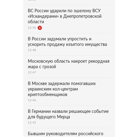
ВС России ударили по эшелону ВСУ
«Искандерами» в Днепропетровской
области
12:50
В России задумали упростить и
ускорить продажу изъятого имущества
12:48
Московскую область накроет рекордная
жара с грозой
12:47
В Москве задержали помогавших
украинским кол-центрам
криптообменщиков
12:46
В Германии назвали решающее событие
для будущего Мерца
12:45
Бывшим руководителям российского