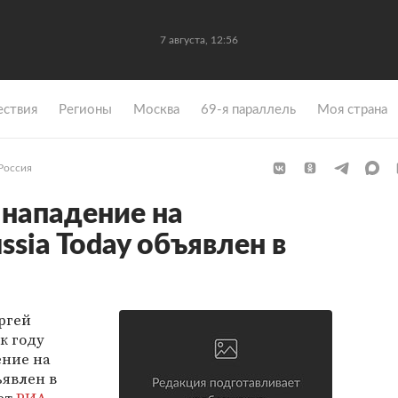
7 августа, 12:56
ствия
Регионы
Москва
69-я параллель
Моя страна
Россия
нападение на
sia Today объявлен в
ргей
к году
ение на
ъявлен в