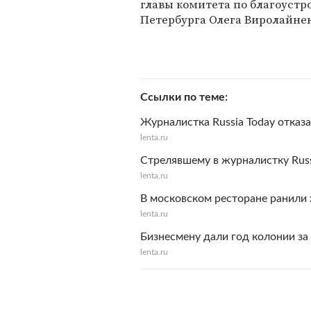
главы комитета по благоустр
Петербурга Олега Виролайне
Ссылки по теме
Журналистка Russia Today отказ
lenta.ru
Стрелявшему в журналистку Russ
lenta.ru
В московском ресторане ранили 
lenta.ru
Бизнесмену дали год колонии за 
lenta.ru