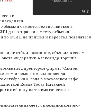
ает
РИА
несен в
й находился
о обязали самостоятельно явиться в
СИН для отправки к месту отбытия
ен во ФСИН не пришел и перестал появляться
так и не отбыл наказание, объявил в своем
Совета Федерации Александр Торшин.
ительным директором фирмы "Сайгон",
льством и ремонтом водопровода и
о октябре 2010 года в московском кафе
алисткой Russia Today Натальей
трелил ей ногу из травматического
иниматель является племянником экс-