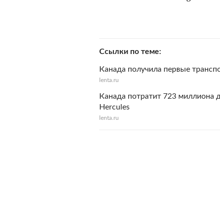
Ссылки по теме
Канада получила первые транспо
lenta.ru
Канада потратит 723 миллиона 
Hercules
lenta.ru