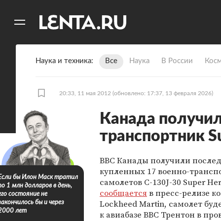
11
A
Наука и техника
Все
Наука
В России
Кос
20:33, 11 мая 2012
(обновлено: 17:37, 13 февраля 2026)
Канада получи
транспортник Su
ВВС Канады получили послед
купленных 17 военно-трансп
Если бы Илон Маск тратил
самолетов C-130J-30 Super Her
по 1 млн долларов в день,
сообщается
в пресс-релизе к
его состояние не
Lockheed Martin, самолет бу
закончилось бы и через
2000 лет
к авиабазе ВВС Трентон в пр