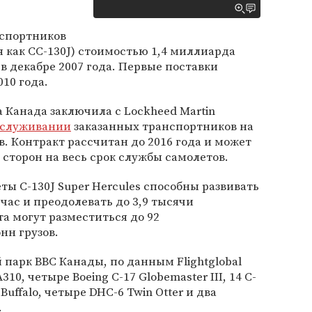
нспортников
я как CC-130J) стоимостью 1,4 миллиарда
 декабре 2007 года. Первые поставки
10 года.
да Канада заключила с Lockheed Martin
бслуживании
заказанных транспортников на
. Контракт рассчитан до 2016 года и может
сторон на весь срок службы самолетов.
ы C-130J Super Hercules способны развивать
 час и преодолевать до 3,9 тысячи
та могут разместиться до 92
нн грузов.
парк ВВС Канады, по данным Flightglobal
310, четыре Boeing C-17 Globemaster III, 14 C-
Buffalo, четыре DHC-6 Twin Otter и два
.