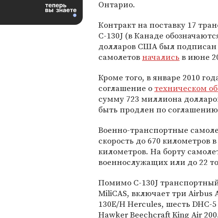
Онтарио.
Контракт на поставку 17 тра
C-130J (в Канаде обозначаютс
долларов США был подписан в
самолетов
начались
в июне 20
Кроме того, в январе 2010 го
соглашение о
техническом о
сумму 723 миллиона долларов
быть продлен по соглашению 
Военно-транспортные самолет
скорость до 670 километров в
километров. На борту самоле
военнослужащих или до 22 то
Помимо C-130J транспортный 
MiliCAS, включает три Airbus A
130E/H Hercules, шесть DHC-5 
Hawker Beechcraft King Air 200