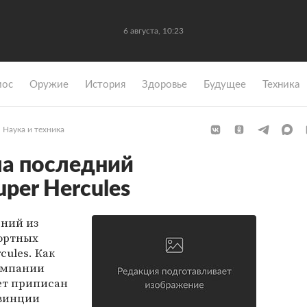
6 августа, 10:23
мос
Оружие
История
Здоровье
Будущее
Техника
Наука и техника
ла последний
per Hercules
ний из
ортных
cules. Как
омпании
дет приписан
овинции