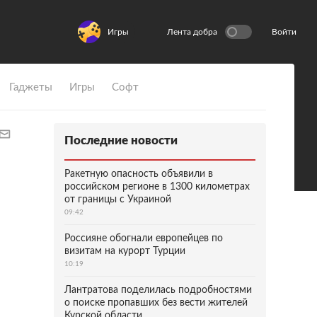
Игры
Лента добра
Войти
Гаджеты
Игры
Софт
Последние новости
Ракетную опасность объявили в
российском регионе в 1300 километрах
от границы с Украиной
09:42
Россияне обогнали европейцев по
визитам на курорт Турции
10:19
Лантратова поделилась подробностями
о поиске пропавших без вести жителей
Курской области