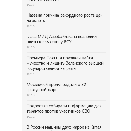
10:17
Названа причина рекордного роста цен
на золото
10:16
Глава МИД Азербайджана возложил
цветы к памятнику ВСУ
10:16
Премьера Польши призвали найти
мужество и лишить Зеленского высшей
государственной награды
10:14
Москвичей предупредили о 32-
градусной жаре
10:13
Подростки собирали информацию для
терактов против участников СВО
10:12
В России машины двух марок из Китая