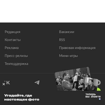
Редакция
Вакансии
Контакты
RSS
Реклама
Правовая информация
Пресс-релизы
Мини-игры
Техподдержка
18
+
Угадайте, где
настоящее фото
© 1999–2026 Все права защищены.
ООО «Лента.Ру»