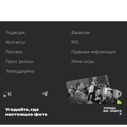
Редакция
Вакансии
Контакты
RSS
Реклама
Правовая информация
Пресс-релизы
Мини-игры
Техподдержка
18
+
Угадайте, где
настоящее фото
© 1999–2026 Все права защищены.
ООО «Лента.Ру»