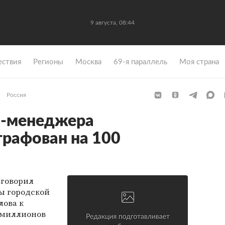
9 августа, 08:44
ствия
Регионы
Москва
69-я параллель
Моя страна
Россия
-менеджера
рафован на 100
иговорил
ы городской
ова к
 миллионов