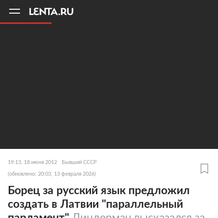
11
A
19:13, 18 июня 2012
Бывший СССР
(обновлено: 20:03, 13 февраля 2026)
Борец за русский язык предложил
создать в Латвии "параллельный
парламент"
Линдерман высказался за