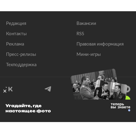
Редакция
Вакансии
Контакты
RSS
Реклама
Правовая информация
Пресс-релизы
Мини-игры
Техподдержка
18
+
Угадайте, где
настоящее фото
© 1999–2026 Все права защищены.
ООО «Лента.Ру»
Лента добра
деактивирована. Добро