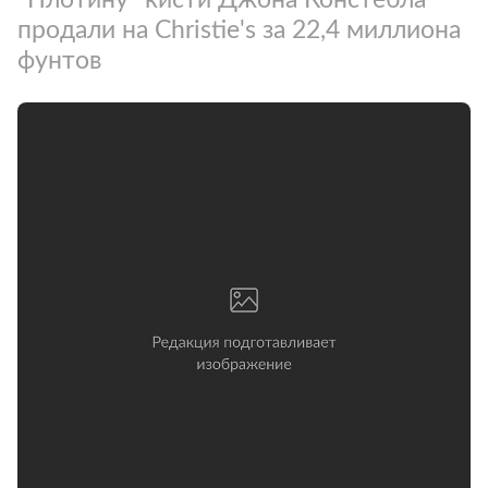
продали на Christie's за 22,4 миллиона
фунтов