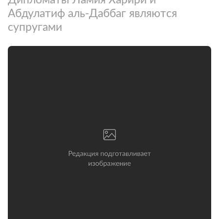
Абдулатиф аль-Даббаг являются
супругами