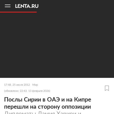
11
A
17:48, 25 июля 2012
Мир
(обновлено: 22:43, 13 февраля 2026)
Послы Сирии в ОАЭ и на Кипре
перешли на сторону оппозиции
Дипломаты Ламия Харири и