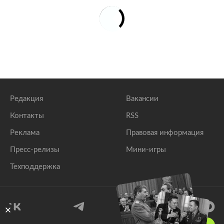
Редакция
Вакансии
Контакты
RSS
Реклама
Правовая информация
Пресс-релизы
Мини-игры
Техподдержка