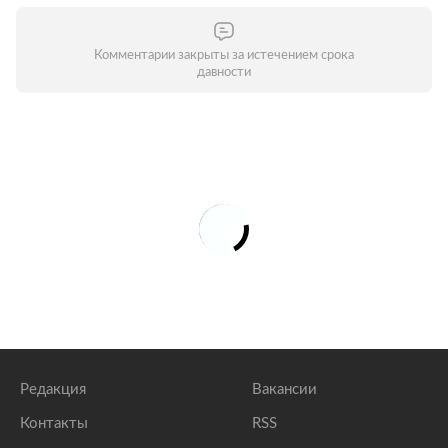
Комментарии закрыты за истечением срока
давности
Редакция
Вакансии
Контакты
RSS