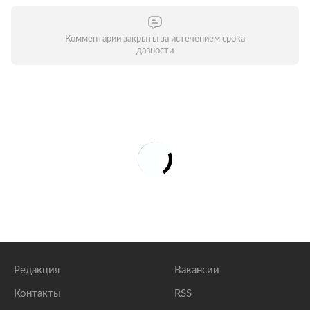
Комментарии закрыты за истечением срока
давности
Редакция
Вакансии
Контакты
RSS