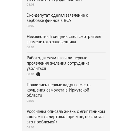
08:09
Экс-депутат сделал заявление о
вербовке финнов в ВСУ
08:02
Неизвестный хищник съел смотрителя
знаменитого заповедника
08:01
Работодателям назвали первые
проявления желания сотрудника
уволиться
08:01
Появились первые кадры с места
крушения самолета в Иркутской
области
08:01
Россиянка описала жизнь с египтянином
словами «флиртовал при мне, не считал
это проблемой»
08:01