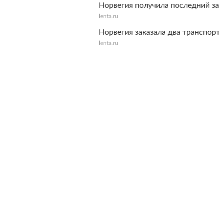
Норвегия получила последний за
lenta.ru
Норвегия заказала два транспорт
lenta.ru