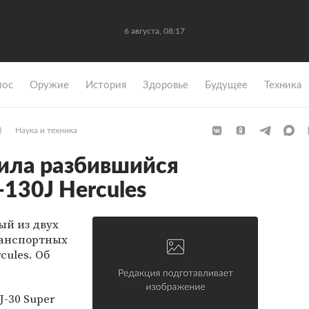
6 августа, 08:17
мос
Оружие
История
Здоровье
Будущее
Техника
)
Наука и техника
ила разбившийся
130J Hercules
ый из двух
ранспортных
cules. Об
J-30 Super