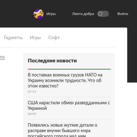
Игры
Лента добра
Войти
Гаджеты
Игры
Софт
Последние новости
В поставках военных грузов НАТО на
Украину возникли трудности. Что об
этом известно?
07:14
США нарастили обмен разведданными с
Украиной
08:09
Появились новые жуткие детали о
расправе внучки бывшего мэра
российского города над ним