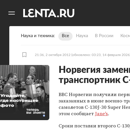
11
A
Наука и техника
Все
Наука
В России
Кос
21:36, 2 октября 2012
(обновлено: 03:23, 14 февраля 2026
Норвегия замен
транспортник C-
ВВС Норвегии получили перв
Угадайте,
заказанных в июне военно-т
где настоящее
фото
самолетов C-130J-30 Super Her
этом сообщает
Jane's
.
Сроки поставки второго C-130