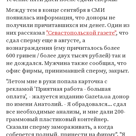
Между тем в конце сентября в СМИ
появилась информация, что доноры не
получили причитавшихся им денег. Один из
них рассказал
"Севастопольской газете"
, что
сдал сперму еще в августе, а
вознаграждения (ему причиталось более
600 гривен / более двух тысяч рублей) так и
не дождался. Мужчина также сообщил, что
офис фирмы, принимавшей сперму, закрыт.
"Летом мне в руки попала карточка с
рекламой 'Приятная работа - большая
оплата', - жалуется изданию Gazeta.ua донор
по имени Анатолий. - Я обрадовался... сдал
все необходимые анализы, и мне дали 200-
граммовый пластиковый контейнер.
Сказали сперму замораживать, а когда
соберется полный, принести на фирму". "Я