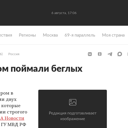
6 августа, 17:06
ствия
Регионы
Москва
69-я параллель
Моя страна
6)
Россия
ом поймали беглых
ером в
ли двух
 которые
ии строгого
А Новости
 ГУ МВД РФ