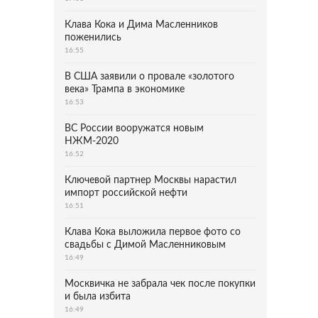
Клава Кока и Дима Масленников
поженились
16:55
В США заявили о провале «золотого
века» Трампа в экономике
16:53
ВС России вооружатся новым
НЖМ-2020
16:52
Ключевой партнер Москвы нарастил
импорт российской нефти
16:51
Клава Кока выложила первое фото со
свадьбы с Димой Масленниковым
16:49
Москвичка не забрала чек после покупки
и была избита
16:49