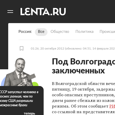
11
A
Россия
Все
Общество
Политика
Происше
01:26, 20 октября 2012
(обновлено: 04:51, 14 февраля 202
Под Волгоград
заключенных
В Волгоградской области веч
пятницу, 19 октября, задержа
СССР запустил человека в
особо опасных преступников,
космос раньше, чем по
днем ранее сбежали из колон
всему США разрешили
режима. Об этом сообщает
РИ
межрасовые браки
со ссылкой на представителя