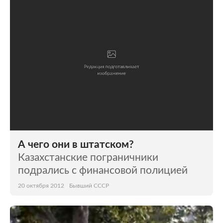
Мир
Бывший СССР
Экономика
Силовые структуры
Наука и техника
Спорт
Культура
Интернет и СМИ
Ценности
Путешествия
Из жизни
Среда обитания
А чего они в штатском?
Забота о себе
Авто
Казахстанские пограничники
подрались с финансовой полицией
20 октября 2012
Бывший СССР