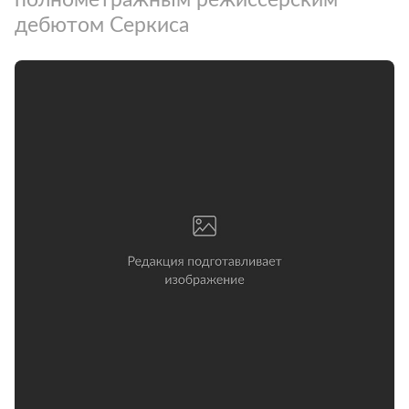
дебютом Серкиса