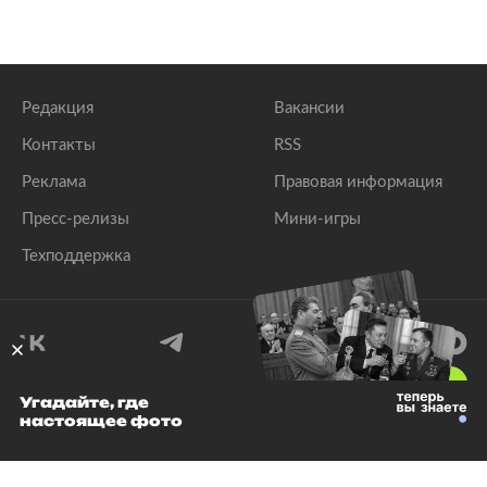
Редакция
Вакансии
Контакты
RSS
Реклама
Правовая информация
Пресс-релизы
Мини-игры
Техподдержка
18
+
Угадайте, где
настоящее фото
© 1999–2026 Все права защищены.
ООО «Лента.Ру»
Лента добра