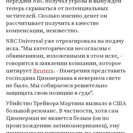
передачи NBC получал угрозы и вынужден
теперь скрываться от потенциальных
мстителей. Сколько именно денег он
рассчитывает получить в качестве
компенсации, неизвестно.
NBC Universal уже отреагировала на подачу
иска. "Мы категорически несогласны с
обвинениями, изложенными в этом иске, -
говорится в заявлении компании, которое
цитирует
Reuters
. - Намерения представить
господина Циммермана в неверном свете
не было. Мы собираемся решительно
защищать свою позицию в суде".
Убийство Трейвора Мартина вызвало в США
большой резонанс. В частности, хотя сам
Циммерман не является белым (он по
происхождению латиноамериканец), ему
приписывали нетерпимость по отношению