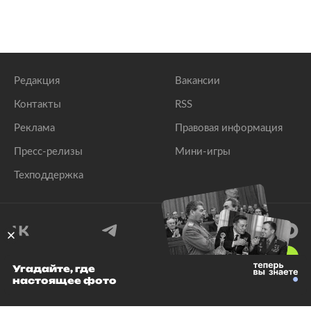
Редакция
Вакансии
Контакты
RSS
Реклама
Правовая информация
Пресс-релизы
Мини-игры
Техподдержка
18
+
Угадайте, где
настоящее фото
© 1999–2026 Все права защищены.
ООО «Лента.Ру»