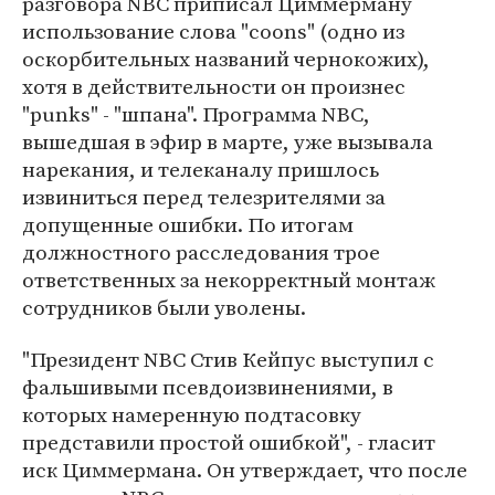
разговора NBC приписал Циммерману
использование слова "coons" (одно из
оскорбительных названий чернокожих),
хотя в действительности он произнес
"punks" - "шпана". Программа NBC,
вышедшая в эфир в марте, уже вызывала
нарекания, и телеканалу пришлось
извиниться перед телезрителями за
допущенные ошибки. По итогам
должностного расследования трое
ответственных за некорректный монтаж
сотрудников были уволены.
"Президент NBC Стив Кейпус выступил с
фальшивыми псевдоизвинениями, в
которых намеренную подтасовку
представили простой ошибкой", - гласит
иск Циммермана. Он утверждает, что после