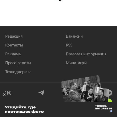
Редакция
Вакансии
Контакты
RSS
Реклама
Правовая информация
Пресс-релизы
Мини-игры
Техподдержка
18
+
Угадайте, где
настоящее фото
© 1999–2026 Все права защищены.
ООО «Лента.Ру»