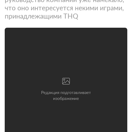
что оно интересуется некими играми,
принадлежащими THQ