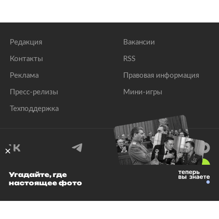
Редакция
Вакансии
Контакты
RSS
Реклама
Правовая информация
Пресс-релизы
Мини-игры
Техподдержка
18
+
Угадайте, где
настоящее фото
© 1999–2026 Все права защищены.
ООО «Лента.Ру»
Лента добра