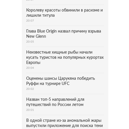
Королеву красоты обвинили в расизме и
лишили титула
20:07
Глава Blue Origin назвал причину взрыва
New Glenn
20:05
Неизвестные хищные рыбы начали
кусать туристов на популярных курортах
Европы
20:04
Оценены шансы Царукяна победить
Руффи на турнире UFC
20:02
Назван топ-5 направлений для
путешествий по России летом
20:01
В одной стране из-за аномальной жары
выпустили приложение для поиска тени