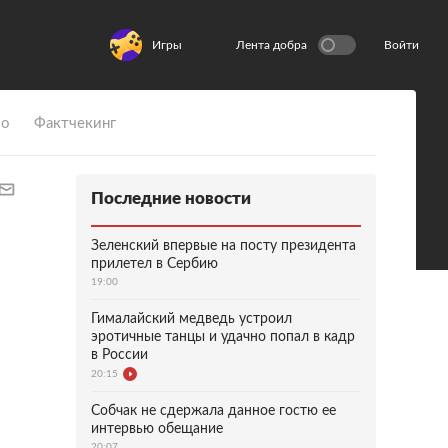
Игры
Лента добра
Войти
ио
Фактчекинг
Последние новости
Зеленский впервые на посту президента
прилетел в Сербию
19:00
Гималайский медведь устроил
эротичные танцы и удачно попал в кадр
в России
20:15
Собчак не сдержала данное гостю ее
интервью обещание
20:07