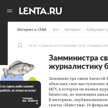
11
A
Интернет и СМИ
Все
Интернет
Киберпрест
05:28, 11 февраля 2013
(обновлено: 10:32, 18 февраля 202
Замминистра св
журналистику 
Замминистра связи Алексей 
объяснил свое выступление 
Если сырая рыба пахнет
МГУ, в котором он назвал жу
«рыбой», ее лучше не есть!
бизнесом, не имеющим ника
В интервью, опубликованном
газеты «Известия» 10 февраля