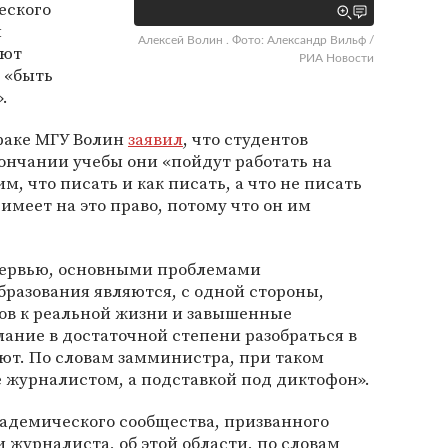
еского
и
Алексей Волин . Фото: Александр Вильф /
уют
РИА Новости
 «быть
.
факе МГУ Волин
заявил
, что студентов
кончании учебы они «пойдут работать на
м, что писать и как писать, а что не писать
 имеет на это право, потому что он им
нтервью, основными проблемами
разования являются, с одной стороны,
тов к реальной жизни и завышенные
лание в достаточной степени разобраться в
ают. По словам замминистра, при таком
е журналистом, а подставкой под диктофон».
адемического сообщества, призванного
 журналиста, об этой области, по словам