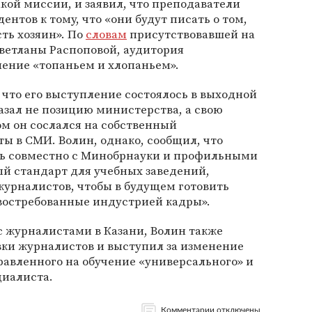
кой миссии, и заявил, что преподаватели
ентов к тому, что «они будут писать о том,
сть хозяин». По
словам
присутствовавшей на
етланы Распоповой, аудитория
ление «топаньем и хлопаньем».
что его выступление состоялось в выходной
казал не позицию министерства, а свою
ом он сослался на собственный
ы в СМИ. Волин, однако, сообщил, что
ть совместно с Минобрнауки и профильными
ый стандарт для учебных заведений,
урналистов, чтобы в будущем готовить
востребованные индустрией кадры».
 с журналистами в Казани, Волин также
ки журналистов и выступил за изменение
равленного на обучение «универсального» и
циалиста.
Комментарии отключены