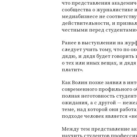
что представления академич
сообщества о журналистике 
медиабизнесе не соответств
действительности, и призвал
честными перед студентами»
Ранее в выступлении на жур
следует учить тому, что по о
дядю, и дядя будет говорить и
о тех или иных вещах, и дядя
платит».
Как Волин позже заявил в и
современного профильного об
полная неготовность студен
ожидания, а с другой — неже
теме, над которой они работ
подходе человек является «н
Между тем представление ак
научить студентов профессии