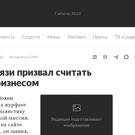
7 августа, 20:22
упность
Coцсети
Мемы
Реклама
Пресса
ТВ и рад
6)
Интернет и СМИ
язи призвал считать
бизнесом
Волин
на журфаке
рналистику
кой миссии.
 на сайте
, он заявил,