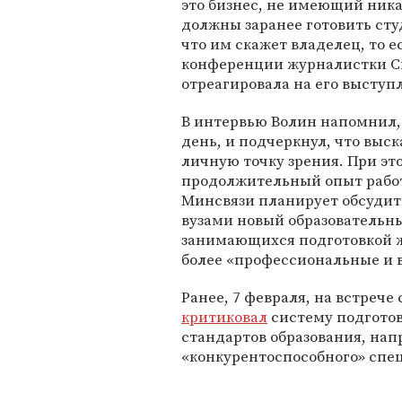
это бизнес, не имеющий ника
должны заранее готовить студ
что им скажет владелец, то е
конференции журналистки Св
отреагировала на его выступ
В интервью Волин напомнил, 
день, и подчеркнул, что выс
личную точку зрения. При эт
продолжительный опыт работ
Минсвязи планирует обсуди
вузами новый образовательн
занимающихся подготовкой ж
более «профессиональные и 
Ранее, 7 февраля, на встрече
критиковал
систему подготов
стандартов образования, нап
«конкурентоспособного» спе