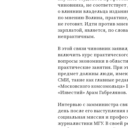
чиновника, не соответствует 
о влиянии владельца издани
по мнению Волина, практике,
не готовят. Идти против мне
зарплатой, является, по сло
непрактичным.
В этой связи чиновник заявил
включить курс практического
вопросы экономики в области
практические занятия. При эт
предмет должны люди, имею
СМИ, такие как главные ред
«Московского комсомольца» В
«Известий» Арам Габрелянов.
Интервью с замминистра св
день после его выступления 
социальная миссия и профес
журналистики МГУ. В своей р