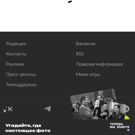
Редакция
Вакансии
Контакты
RSS
Реклама
Правовая информация
Пресс-релизы
Мини-игры
Техподдержка
18
+
Угадайте, где
настоящее фото
© 1999–2026 Все права защищены.
ООО «Лента.Ру»