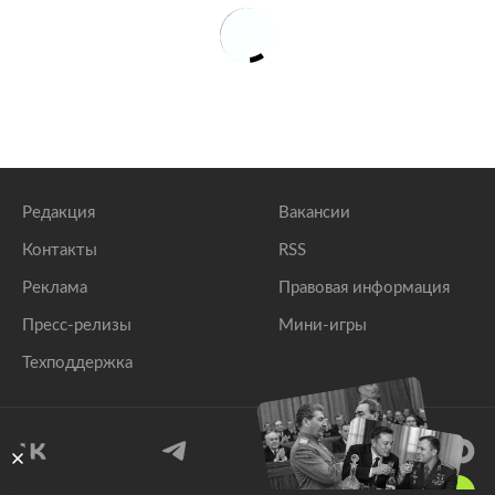
Редакция
Вакансии
Контакты
RSS
Реклама
Правовая информация
Пресс-релизы
Мини-игры
Техподдержка