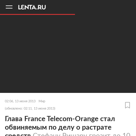
11
A
02:06, 13 июня 2013
Мир
(обновлено: 02:11, 13 июня 2013)
Глава France Telecom-Orange стал
обвиняемым по делу о растрате
средств
Стефану Ришару грозит до 10