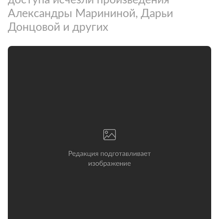
Александры Марининой, Дарьи
Донцовой и других