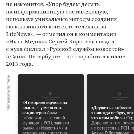
не изменится. «Упор будем делать
на информационную составляющую,
используя уникальные методы создания
эксклюзивного контента телеканала
LifeNews», — отметил он в комментарии
«Ньюс Медиа». Сергей Коротеев создал
с нуля филиал «Русской службы новостей»
в Санкт-Петербурге — тот заработал в июне
2013 года.
Материалы по теме
«Я не ориентируюсь на
власть — у меня есть
«Дружить с кобелем
акционеры»
Арам
я никогда не буду, по
Габрелянов — о своей
что я сам кобель»
Сер
функции в РСН, зависти
Доренко о том, поче
рынка к «Известиям» и
не остается на РСН п
отношениях с властью
Араме Габрелянове