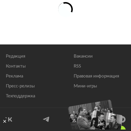
Редакция
Вакансии
Контакты
RSS
Реклама
Правовая информация
Пресс-релизы
Мини-игры
Техподдержка