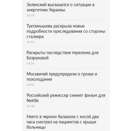
Зеленский высказался о ситуации в
энергетике Украины
16:55
Туктамышева раскрыла новые
подробности преследования со стороны
сталкера
16:51
Раскрыты последствия перелома для
Безруковой
16:51
Москвичей предупредили о грозах и
похолодании
16:41
Российский режиссер снимет фильм для
Netflix
16:38
Некто в черном балахоне с косой два
часа смотрел на пациентов с крыши
больницы