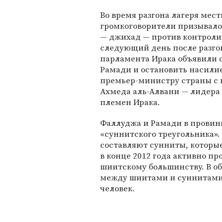
Во время разгона лагеря мес
громкоговорители призывало
— джихад — против контроли
следующий день после разгон
парламента Ирака объявили о
Рамади и остановить насили
премьер-министру страны с 
Ахмеда аль-Алвани — лидера
племен Ирака.
Фаллуджа и Рамади в провин
«суннитского треугольника».
составляют сунниты, которые
в конце 2012 года активно п
шиитскому большинству. В о
между шиитами и суннитами 
человек.