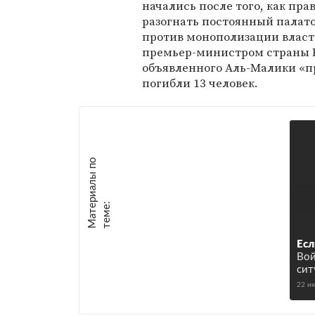
начались после того, как пр
разогнать постоянный палат
против монополизации власт
премьер-министром страны Ну
объявленного Аль-Малики «п
погибли 13 человек.
М
а
т
р
и
а
л
ы
п
о
т
е
м
е
е
:
Есл
Вой
сит
22 и