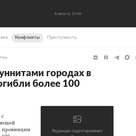
8 августа, 17:06
вия
Конфликты
Преступность
Мир
суннитами городах в
погибли более 100
 с
ующей
й провинции