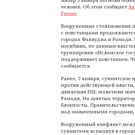
Анбар 3 января погибли более
человек. Об этом сообщает
Ag
Presse
.
Вооруженные столкновения 
с повстанцами продолжаются
городах Фаллуджа и Рамади. 
погибших, по данным властей
группировки «Исламское госуд
поддерживает повстанцев. Ч
сообщается.
Ранее, 2 января, суннитское
против действующей власти
движения ISIL захватили зна
Рамади. На занятых террито
блокпосты. Правительственн
над захваченными городами,
Вооруженный конфликт межд
суннитами вспыхнул в городе