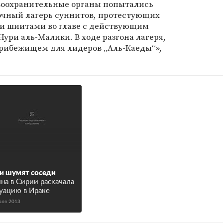
авоохранительные органы попытались
очный лагерь суннитов, протестующих
и шиитами во главе с действующим
ри аль-Малики. В ходе разгона лагеря,
рибежищем для лидеров „Аль-Каеды“»,
и шумят соседи
на в Сирии раскачала
уацию в Ираке
юля 2013