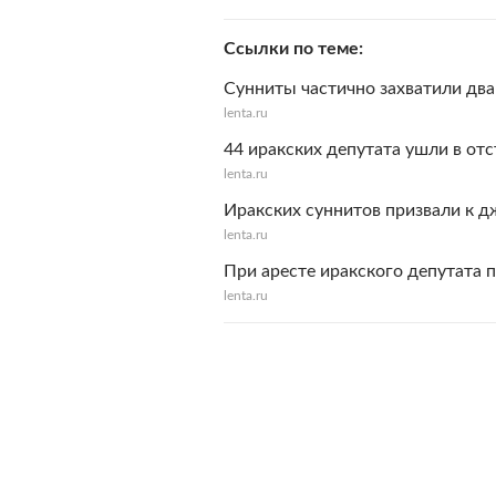
Ссылки по теме
Сунниты частично захватили два
lenta.ru
44 иракских депутата ушли в от
lenta.ru
Иракских суннитов призвали к д
lenta.ru
При аресте иракского депутата 
lenta.ru