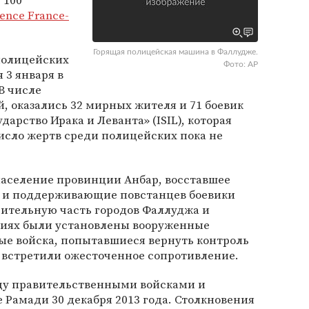
 100
ence France-
Горящая полицейская машина в Фаллудже.
полицейских
Фото: AP
 3 января в
В числе
, оказались 32 мирных жителя и 71 боевик
арство Ирака и Леванта» (ISIL), которая
исло жертв среди полицейских пока не
 население провинции Анбар, восставшее
, и поддерживающие повстанцев боевики
чительную часть городов Фаллуджа и
риях были установлены вооруженные
ые войска, попытавшиеся вернуть контроль
 встретили ожесточенное сопротивление.
у правительственными войсками и
 Рамади 30 декабря 2013 года. Столкновения