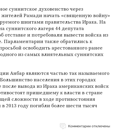
тное суннитское духовенство через
 жителей Рамади начать «священную войну»
руемого шиитами правительства Ирака. На
а суннитского лагеря 44 депутата
б отставке и потребовали вывести войска из
е. Парламентарии также обратились к
просьбой освободить арестованного ранее
 одного из самых влиятельных суннитских
ции Анбар являются частью так называемого
 Большинство населения в этих городах
 после вывода из Ирака американских войск
ротивостоят пришедшему к власти в стране
бщей сложности в ходе противостояния
в 2013 году погибли более шести тысяч
Комментарии отключены