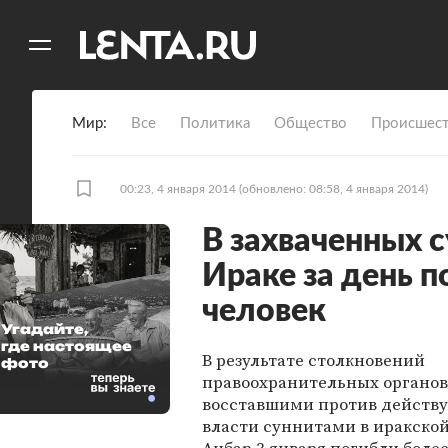
11
A
Мир
Все
Политика
Общество
Происшест
00:23, 4 января 2014
(обновлено: 08:58, 4 января 2014)
В захваченных 
Ираке за день 
человек
Угадайте,
где настоящее
В результате столкновений
фото
правоохранительных органов
восставшими против действ
власти суннитами в иракско