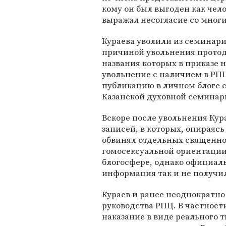
кому он был выгоден как чел
выражал несогласие со многим
Кураева уволили из семинари
причиной увольнения протод
названия которых в приказе н
увольнение с наличием в РПЦ
публикацию в личном блоге 
Казанской духовной семинар
Вскоре после увольнения Кур
записей, в которых, опираяс
обвинял отдельных священн
гомосексуальной ориентации
блогосфере, однако официал
информация так и не получи
Кураев и ранее неоднократно
руководства РПЦ. В частност
наказание в виде реального 