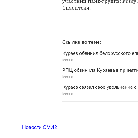
участниц панк-группы Pussy 
Спасителя.
Ссылки по теме
Кураев обвинил белорусского е
lenta.ru
РПЦ обвинила Кураева в приняти
lenta.ru
Кураев связал свое увольнение с
lenta.ru
Новости СМИ2