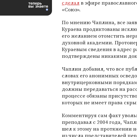
сделал
в эфире православног
«Союз».
По мнению Чаплина, все зая
Кураева продиктованы искл
его желанием отомстить иера
духовной академии. Протоие
Кураевым сведения в адрес 
подтверждены никакими док
Чаплин добавил, что все пуб
словах его анонимных осведо
внутрицерковными порядкам
должны передаваться на расс
процессе обязаны присутство
которых не имеет права скры
Комментируя сам факт увольн
преподавал с 2004 года, Чап
шел к этому на протяжении н
из числа представителей це