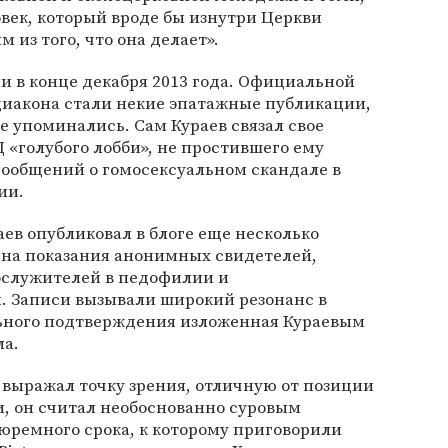
овек, который вроде бы изнутри Церкви
 из того, что она делает».
и в конце декабря 2013 года. Официальной
иакона стали некие эпатажные публикации,
е упоминались. Сам Кураев связал свое
 «голубого лобби», не простившего ему
сообщений о гомосексуальном скандале в
ии.
аев опубликовал в блоге еще несколько
ь на показания анонимных свидетелей,
ослужителей в педофилии и
. Записи вызывали широкий резонанс в
ьного подтверждения изложенная Кураевым
ла.
 выражал точку зрения, отличную от позиции
и, он считал необоснованно суровым
тюремного срока, к которому приговорили