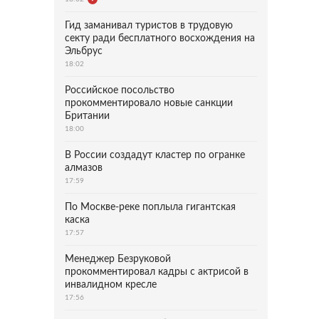
Гид заманивал туристов в трудовую
секту ради бесплатного восхождения на
Эльбрус
18:02
Российское посольство
прокомментировало новые санкции
Британии
18:00
В России создадут кластер по огранке
алмазов
17:59
По Москве-реке поплыла гигантская
каска
17:57
Менеджер Безруковой
прокомментировал кадры с актрисой в
инвалидном кресле
17:56