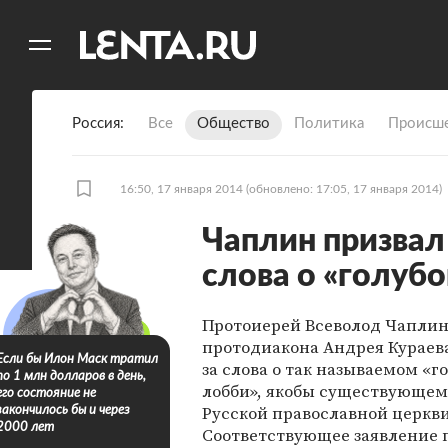
11
A
Россия
Все
Общество
Политика
Происше
16:50, 17 января 2014
(обновлено: 17:05, 17 января 2014)
Чаплин призвал 
слова о «голуб
Протоиерей Всеволод Чаплин
протодиакона Андрея Кураев
Если бы Илон Маск тратил
за слова о так называемом «г
по 1 млн долларов в день,
лобби», якобы существующем 
его состояние не
Русской православной церкви
закончилось бы и через
2000 лет
Соответствующее заявление 