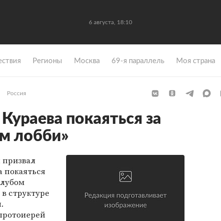
6 августа, 18:10
ствия
Регионы
Москва
69-я параллель
Моя страна
Россия
Кураева покаяться за
ом лобби»
 призвал
а покаяться
олубом
в структуре
.
протоиерей