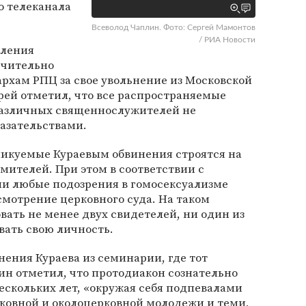
о телеканала
Всеволод Чаплин. Фото: Сергей Мамонтов
/ РИА Новости
вления
ючительно
рхам РПЦ за свое увольнение из Московской
рей отметил, что все распространяемые
различных священнослужителей не
азательствами.
ликуемые Кураевым обвинения строятся на
мителей. При этом в соответствии с
и любые подозрения в гомосексуализме
мотрение церковного суда. На таком
вать не менее двух свидетелей, ни один из
вать свою личность.
ения Кураева из семинарии, где тот
лин отметил, что протодиакон сознательно
ескольких лет, «окружая себя подпевалами
рковной и околоцерковной молодежи и теми,