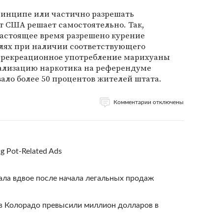
ринципе или частично разрешать
т США решает самостоятельно. Так,
настоящее время разрешено курение
лях при наличии соответствующего
я рекреационное употребление марихуаны
гализацию наркотика на референдуме
вало более 50 процентов жителей штата.
Комментарии отключены
ng Pot-Related Ads
ла вдвое после начала легальных продаж
в Колорадо превысили миллион долларов в