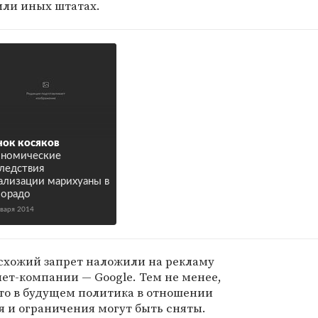
 или иных штатах.
ок косяков
номические
ледствия
ализации марихуаны в
орадо
нваря 2014
схожий запрет наложили на рекламу
ет-компании — Google. Тем не менее,
 что в будущем политика в отношении
 и ограничения могут быть сняты.