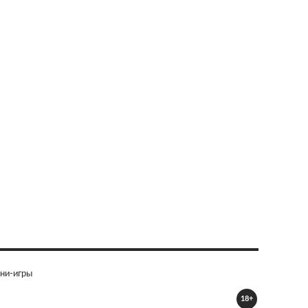
ни-игры
18+