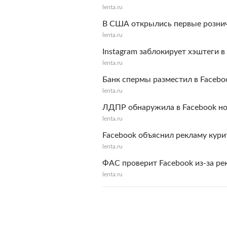
lenta.ru
В США открылись первые рознич
lenta.ru
Instagram заблокирует хэштеги в
lenta.ru
Банк спермы разместил в Facebo
lenta.ru
ЛДПР обнаружила в Facebook но
lenta.ru
Facebook объяснил рекламу кур
lenta.ru
ФАС проверит Facebook из-за р
lenta.ru