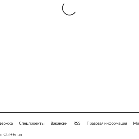
держка
Спецпроекты
Вакансии
RSS
Правовая информация
Ми
е
Ctrl+Enter