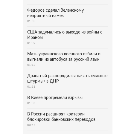
Федоров сделал Зеленскому
неприятный намек
01:53
США задумались о выходе из войны с
Ираном
01:39
Мать украинского военного избили и
выгнали из автобуса за русский язык
01:12
Драпатый распорядился начать «мясные
штурмы» в ДНР
01:11
В Киеве прогремели взрывы
01:05
В России расширят критерии
блокировки банковских переводов
00:57