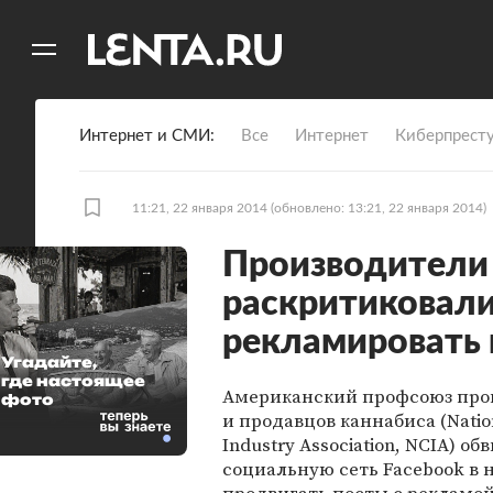
11
A
Интернет и СМИ
Все
Интернет
Киберпрест
11:21, 22 января 2014
(обновлено: 13:21, 22 января 2014)
Производители
раскритиковали
рекламировать 
Угадайте,
где настоящее
Американский профсоюз про
фото
и продавцов каннабиса (Natio
Industry Association, NCIA) об
социальную сеть Facebook в