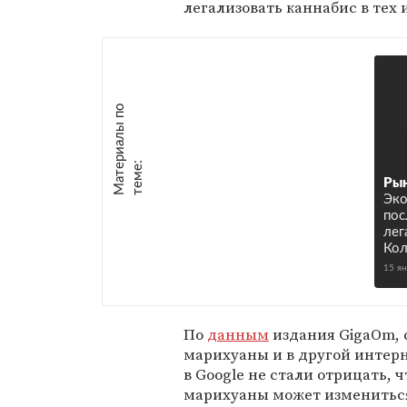
легализовать каннабис в тех
М
а
т
р
и
а
л
ы
п
о
т
е
м
е
е
:
Рын
Эко
пос
лег
Кол
15 я
По
данным
издания GigaOm, 
марихуаны и в другой интерн
в Google не стали отрицать,
марихуаны может измениться