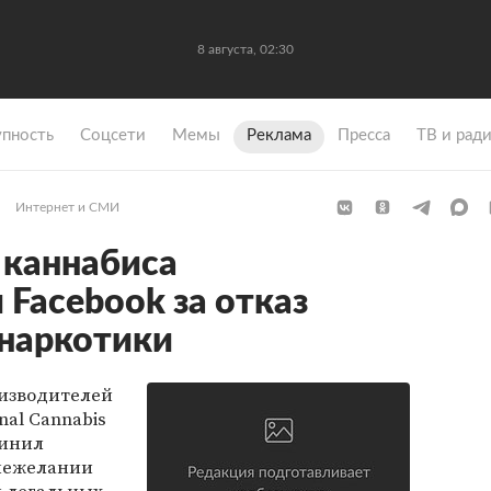
8 августа, 02:30
упность
Coцсети
Мемы
Реклама
Пресса
ТВ и рад
Интернет и СМИ
 каннабиса
 Facebook за отказ
наркотики
изводителей
nal Cannabis
винил
 нежелании