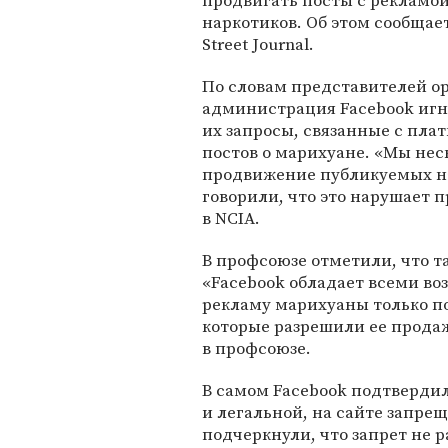
продвигать посты с рекламо
наркотиков. Об этом сообщает
Street Journal.
По словам представителей о
администрация Facebook иг
их запросы, связанные с пл
постов о марихуане. «Мы нес
продвижение публикуемых на
говорили, что это нарушает 
в NCIA.
В профсоюзе отметили, что т
«Facebook обладает всеми во
рекламу марихуаны только п
которые разрешили ее прода
в профсоюзе.
В самом Facebook подтвердил
и легальной, на сайте запре
подчеркнули, что запрет не 