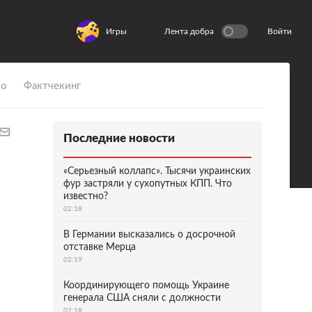
Игры
Лента добра
Войти
ио
Фактчекинг
Последние новости
«Серьезный коллапс». Тысячи украинских
фур застряли у сухопутных КПП. Что
известно?
02:18
В Германии высказались о досрочной
отставке Мерца
02:19
Координирующего помощь Украине
генерала США сняли с должности
02:18