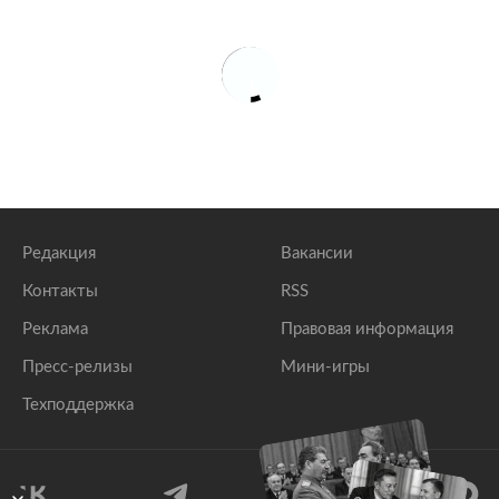
Редакция
Вакансии
Контакты
RSS
Реклама
Правовая информация
Пресс-релизы
Мини-игры
Техподдержка