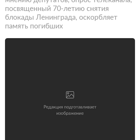
посвященный 70-летию снятия
блокады Ленинграда, оскорбляет
память погибших