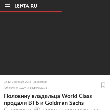
11
A
12:12, 3 февраля 2014
Экономика
(обновлено: 12:29, 3 февраля 2014)
Половину владельца World Class
продали ВТБ и Goldman Sachs
Стоимость 50-процентного пакета в