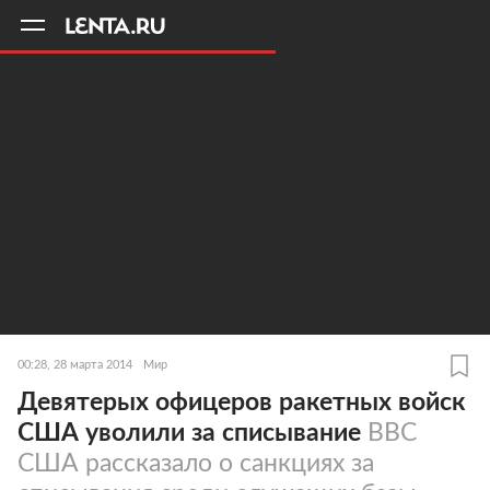
11
A
00:28, 28 марта 2014
Мир
Девятерых офицеров ракетных войск
США уволили за списывание
ВВС
США рассказало о санкциях за