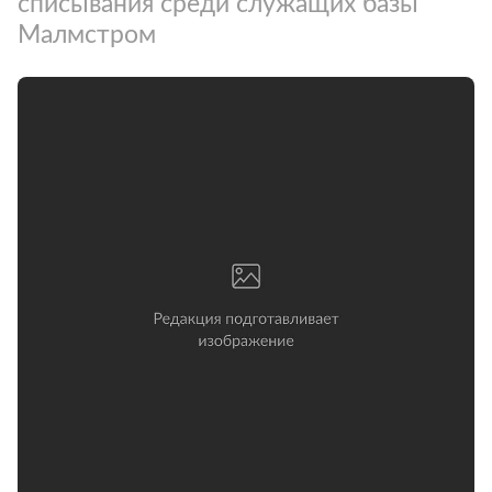
списывания среди служащих базы
Малмстром