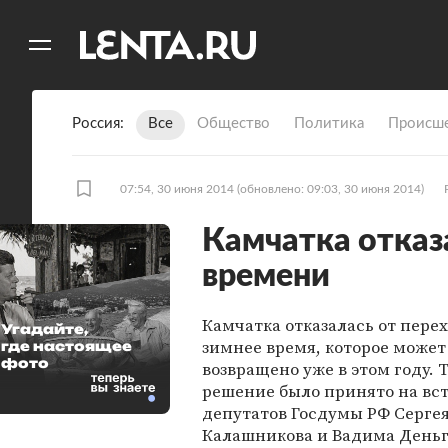
11
A
Россия
Все
Общество
Политика
Происше
07:54, 30 июня 2014
(обновлено: 09:03, 30 июня 2014)
Камчатка отказ
времени
Камчатка отказалась от пере
Угадайте,
зимнее время, которое может
где настоящее
фото
возвращено уже в этом году. 
решение было принято на вс
депутатов Госдумы РФ Серге
Калашникова и Вадима Деньг