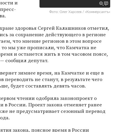
ности и
 пресс-
Фото: Олег Харсеев / «Коммерсантъ»
ва.
охране здоровья Сергей Калашников отметил,
ись за сохранение действующего в регионе
аем, что мнение регионов в этом вопросе
то мы уже прописали, что Камчатка не
ремя и останется жить в том часовом поясе,
 — сообщил депутат.
 вернет зимнее время, на Камчатке и еще в
в переводить не станут, в результате чего
ьше, будет составлять девять часов.
первом чтении одобрила законопроект о
 в России. Проект закона отменяет ранее
акже не предусматривает сезонный перевод
года.
ятия закона, поясное время в России