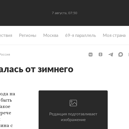
7 августа, 07:50
ствия
Регионы
Москва
69-я параллель
Моя страна
Россия
алась от зимнего
хода на
 быть
Такое
трече
я
ина с