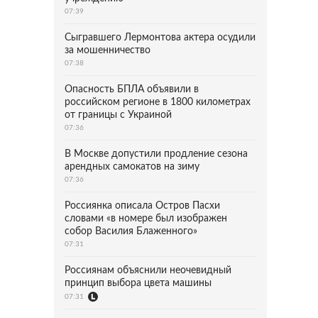
07:39
Сыгравшего Лермонтова актера осудили
за мошенничество
07:38
Опасность БПЛА объявили в
российском регионе в 1800 километрах
от границы с Украиной
07:36
В Москве допустили продление сезона
арендных самокатов на зиму
07:36
Россиянка описала Остров Пасхи
словами «в номере был изображен
собор Василия Блаженного»
07:31
Россиянам объяснили неочевидный
принцип выбора цвета машины
07:31